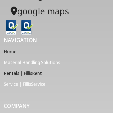
google maps
NAVIGATION
Home
Material Handling Solutions
Rentals | FillisRent
Service | FillisService
COMPANY