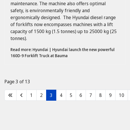
maintenance. The machine also offers
optimal
safety, is environmentally friendly and
ergonomically designed. The Hyundai diesel range
of forklifts now encompasses machines with a lift
capacity of 1500 kg (1.5 tonnes) up to 25000 kg (25
tonnes).
Read more: Hyundai | Hyundai launch the new powerful
160D-9 Forklift Truck at Bauma
Page 3 of 13
1
2
3
4
5
6
7
8
9
10